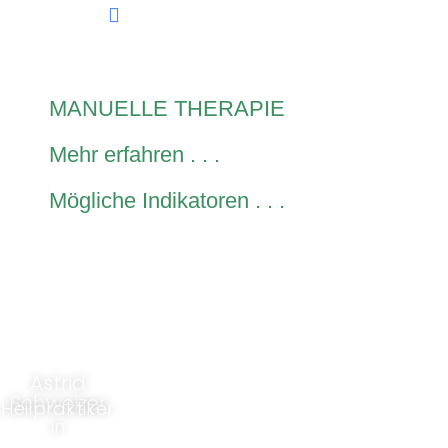
MANUELLE THERAPIE
Mehr erfahren . . .
Mögliche Indikatoren . . .
DSGVO
IMPRESSUM
Naturheilp
Hauptstr. 81
raxis
Tel.: 0711
70771 L.-
Astrid
/ 45 99
Echterdinge
86 40
Schweizer
Heilpraktiker
Fax: 0711
n
in
/ 45 99
Termine: