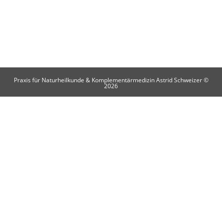
86 41
Nach
Email:
info@naturheil-
telefonische
erleben.de
r
Vereinbarun
g.
Praxis für Naturheilkunde & Komplementärmedizin Astrid Schweizer ©
2026