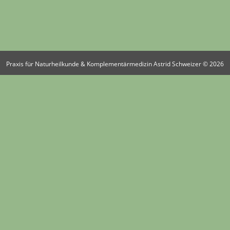
Praxis für Naturheilkunde & Komplementärmedizin Astrid Schweizer © 2026